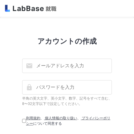
アカウントの作成
半角の英大文字、英小文字、数字、記号をすべて含む、
8〜32文字以下で設定してください。
利用規約
、
個人情報の取り扱い
、
プライバシーポリ
シー
について同意する